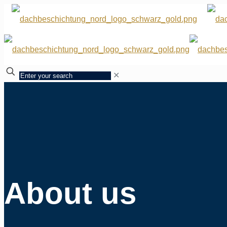
✕
About us