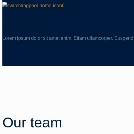
Stationary store
Lorem ipsum dolor sit amet enim. Etiam ullamcorper. Suspendi
Our team