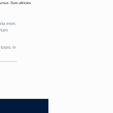
rsus. Duis ultricies
orta enim.
. Nam
turpis. In