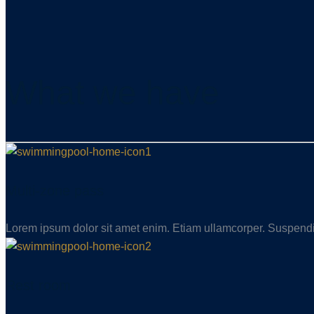
What we have
Multi-zone pass
Lorem ipsum dolor sit amet enim. Etiam ullamcorper. Suspendi
Rest room